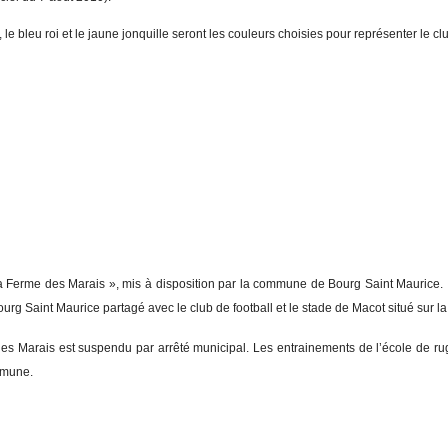
bleu roi et le jaune jonquille seront les couleurs choisies pour représenter le cl
a Ferme des Marais », mis à disposition par la commune de Bourg Saint Maurice. I
 Bourg Saint Maurice partagé avec le club de football et le stade de Macot situé sur
des Marais est suspendu par arrêté municipal. Les entrainements de l’école de r
mmune.