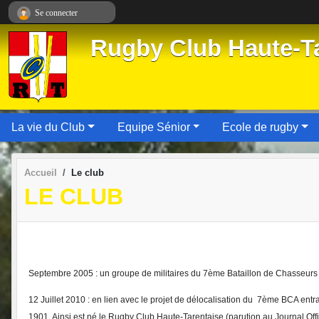
Panneau de gestion des cookies
Se connecter
Rugby Club Haute-Ta
La vie du Club
Equipe Sénior
Ecole de rugby
Accueil
Le club
LE CLUB
Septembre 2005 : un groupe de militaires du 7ème Bataillon de Chasseurs A
12 Juillet 2010 : en lien avec le projet de délocalisation du 7ème BCA entrai
1901. Ainsi est né le Rugby Club Haute-Tarentaise (parution au Journal Offi