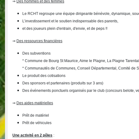
⇒
Des hommes et des femmes
Le RCHT regroupe une équipe dirigeante bénévole, dynamique, souci
L’investissement et le soutien indispensable des parents,
et des joueurs plein d'entrain, d'envie, et de peps !!
⇒
Des ressources financières
Des subventions
* Commune de Bourg St Maurice, Aime le Plagne, La Plagne Tarentais
* Communautés de Communes, Conseil Départemental, Comité de Sav
Le produit des cotisations
Des sponsors et partenaires (produits sur 3 ans)
Des événements ponctuels organisés par le club (concours belote, vent
⇒
Des aides matérielles
Prêt de matériel
Prêt de véhicules
Une activité en 2 pôles
: