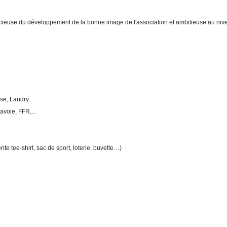
euse du développement de la bonne image de l'association et ambitieuse au nivea
e, Landry...
oie, FFR,...
e tee-shirt, sac de sport, loterie, buvette…)