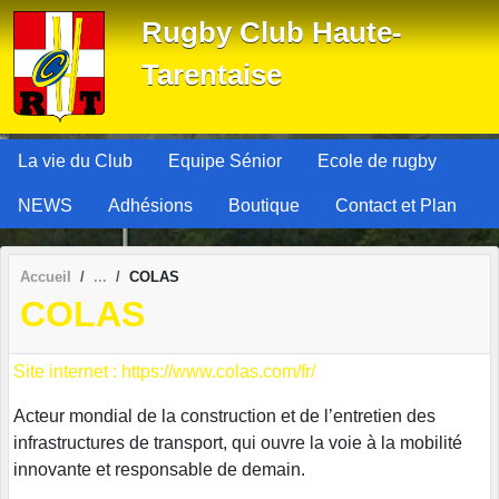
Panneau de gestion des cookies
Rugby Club Haute-
Tarentaise
La vie du Club
Equipe Sénior
Ecole de rugby
NEWS
Adhésions
Boutique
Contact et Plan
Accueil
COLAS
COLAS
Site internet : https://www.colas.com/fr/
Acteur mondial de la construction et de l’entretien des
infrastructures de transport, qui ouvre la voie à la mobilité
innovante et responsable de demain.