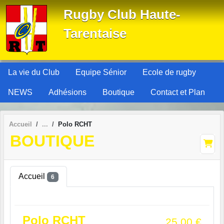
Panneau de gestion des cookies
Rugby Club Haute-
Tarentaise
La vie du Club
Equipe Sénior
Ecole de rugby
NEWS
Adhésions
Boutique
Contact et Plan
Accueil
Polo RCHT
BOUTIQUE
Accueil
6
Polo RCHT
25.00
€